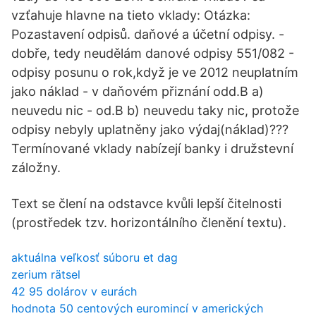
vzťahuje hlavne na tieto vklady: Otázka:
Pozastavení odpisů. daňové a účetní odpisy. -
dobře, tedy neudělám danové odpisy 551/082 -
odpisy posunu o rok,když je ve 2012 neuplatním
jako náklad - v daňovém přiznání odd.B a)
neuvedu nic - od.B b) neuvedu taky nic, protože
odpisy nebyly uplatněny jako výdaj(náklad)???
Termínované vklady nabízejí banky i družstevní
záložny.
Text se člení na odstavce kvůli lepší čitelnosti
(prostředek tzv. horizontálního členění textu).
aktuálna veľkosť súboru et dag
zerium rätsel
42 95 dolárov v eurách
hodnota 50 centových euromincí v amerických