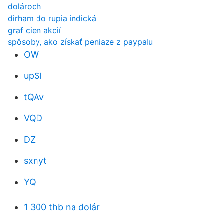
dolároch
dirham do rupia indická
graf cien akcií
spôsoby, ako získať peniaze z paypalu
OW
upSl
tQAv
VQD
DZ
sxnyt
YQ
1 300 thb na dolár