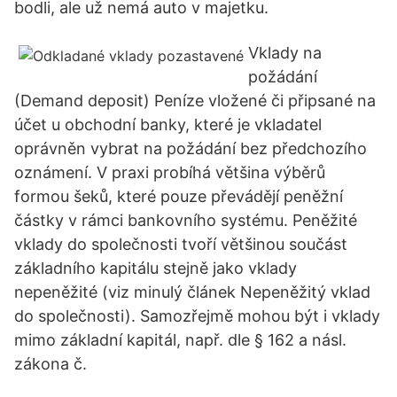
bodli, ale už nemá auto v majetku.
Vklady na
požádání
(Demand deposit) Peníze vložené či připsané na
účet u obchodní banky, které je vkladatel
oprávněn vybrat na požádání bez předchozího
oznámení. V praxi probíhá většina výběrů
formou šeků, které pouze převádějí peněžní
částky v rámci bankovního systému. Peněžité
vklady do společnosti tvoří většinou součást
základního kapitálu stejně jako vklady
nepeněžité (viz minulý článek Nepeněžitý vklad
do společnosti). Samozřejmě mohou být i vklady
mimo základní kapitál, např. dle § 162 a násl.
zákona č.