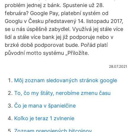
problém jednej z bánk. Spustenie už 28.
februára? Google Pay, platební systém od
Googlu v Česku představený 14. listopadu 2017,
se u nás úspěšně zabydlel. Využívá jej stále více
lidí a stále více bank jej již podporuje nebo v
brzké době podporovat bude. Pořád platí
původní motto systému „Přiložíte.
28.07.2021
Môj zoznam sledovaných stránok google
To, čo my štáty, nerobíme zmenu času
Čo je mana v španielčine
Koľko je teraz 1 zvlnenie
Zoznam prepojených bitcoinov