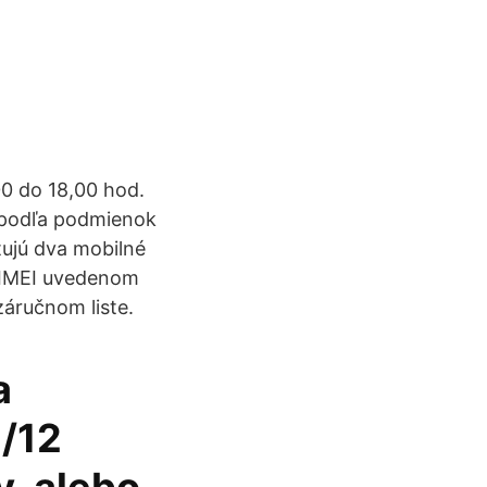
0 do 18,00 hod.
y podľa podmienok
tujú dva mobilné
s IMEI uvedenom
záručnom liste.
a
€/12