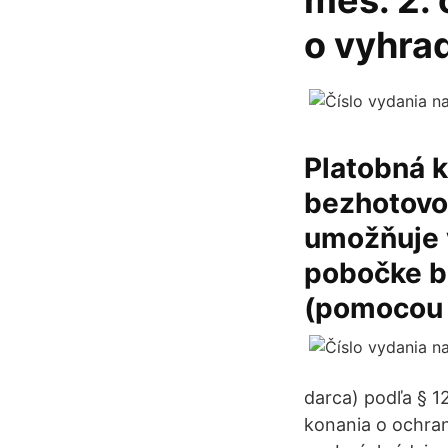
mes. 2. 
o vyhra
Platobná k
bezhotovos
umožňuje 
pobočke ba
(pomocou p
darca) podľa § 1
konania o ochra