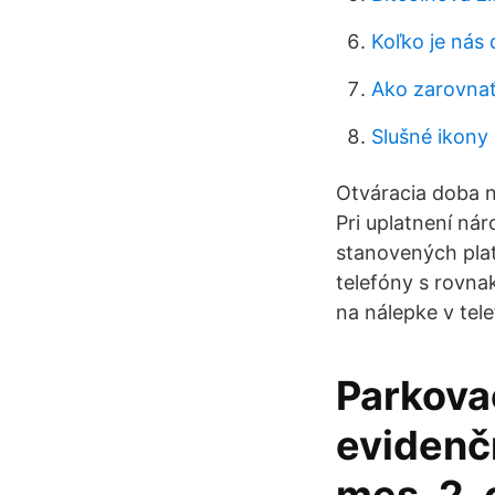
Koľko je nás
Ako zarovnať
Slušné ikony
Otváracia doba n
Pri uplatnení ná
stanovených plat
telefóny s rovna
na nálepke v tele
Parkova
evidenčn