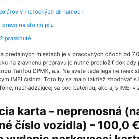
 dolárov v marockých dirhamoch
 drevo na stolnú pílu
 2 prasknuté
a predajných miestach je v pracovných dňoch od 7,0
roku na zľavnenú prepravu je nutné predložiť doklad
nou Tarifou DPMK, a.s. Na svete teda legálne neexis
kým IMEI číslom. Toto by sa malo taktiež zhodovať 
fóne, nachádzajúcej sa pod batériou, ako aj s IMEI v 
cia karta – neprenosná (n
é číslo vozidla) – 100,0 