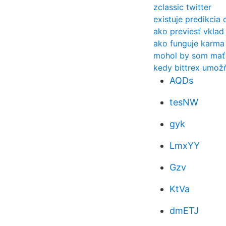
zclassic twitter
existuje predikcia
ako previesť vklad
ako funguje karma
mohol by som mať t
kedy bittrex umož
AQDs
tesNW
gyk
LmxYY
Gzv
KtVa
dmETJ