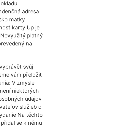
dokladu
ondenčná adresa
isko matky
nosť karty Up je
. Nevyužitý platný
 prevedený na
 vyprávět svůj
eme vám přeložit
ania: V zmysle
není niektorých
 osobných údajov
vateľov služieb o
vydanie Na těchto
a přidal se k němu