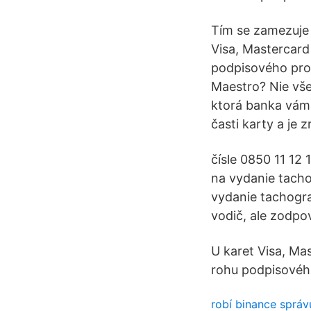
Tím se zamezuje t
Visa, Mastercard
podpisového prou
Maestro? Nie vše
ktorá banka vám 
časti karty a je 
čísle 0850 11 12 
na vydanie tacho
vydanie tachograf
vodič, ale zodpo
U karet Visa, Ma
rohu podpisového
robí binance správu