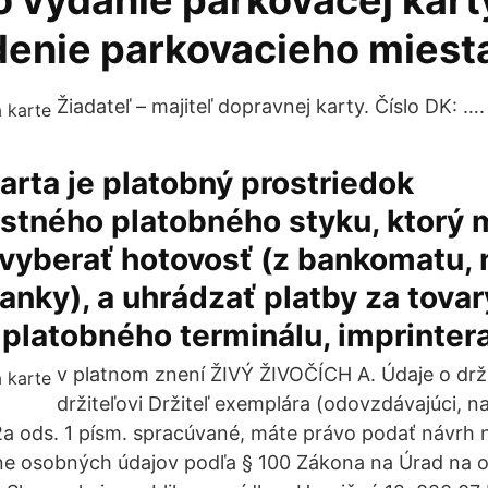
o vydanie parkovacej kart
denie parkovacieho miest
Žiadateľ – majiteľ dopravnej karty. Číslo DK: ….
arta je platobný prostriedok
tného platobného styku, ktorý m
vyberať hotovosť (z bankomatu, 
nky), a uhrádzať platby za tovar
latobného terminálu, imprintera
v platnom znení ŽIVÝ ŽIVOČÍCH A. Údaje o drž
držiteľovi Držiteľ exemplára (odovzdávajúci, na
2a ods. 1 písm. spracúvané, máte právo podať návrh 
ne osobných údajov podľa § 100 Zákona na Úrad na 