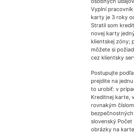
osobných údajov 
Vyplní pracovník
karty je 3 roky o
Stratil som kred
novej karty jed
klientskej zóny;
môžete si požiad
cez klientsky serv
Postupujte podľa 
prejdite na jednu
to urobiť: v prí
Kreditnej karte,
rovnakým číslom 
bezpečnostných 
slovenský Počet 
obrázky na karte