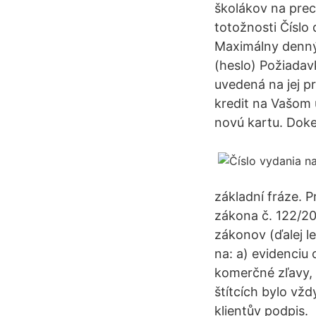
školákov na prec
totožnosti Číslo
Maximálny denný
(heslo) Požiadav
uvedená na jej pr
kredit na Vašom 
novú kartu. Doke
základní fráze. P
zákona č. 122/20
zákonov (ďalej l
na: a) evidenciu
komerčné zľavy, 
štítcích bylo vžd
klientův podpis.