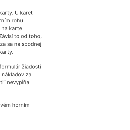
karty. U karet
orním rohu
 na karte
ávisí to od toho,
dza sa na spodnej
karty.
formulár žiadosti
u nákladov za
sti“ nevypĺňa
ravém horním