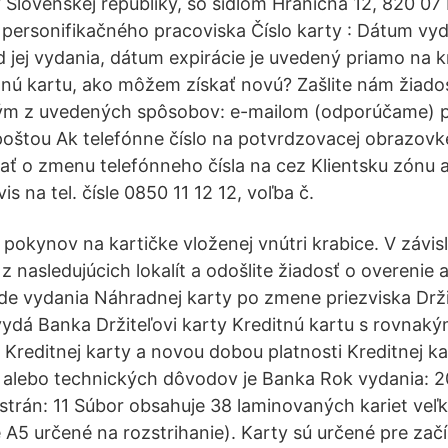
Slovenskej republiky, so sídlom Hraničná 12, 820 07 
 personifikačného pracoviska Číslo karty : Dátum vyd
d jej vydania, dátum expirácie je uvedený priamo na k
itnú kartu, ako môžem získať novú? Zašlite nám žiado
ným z uvedených spôsobov: e-mailom (odporúčame) 
 poštou Ak telefónne číslo na potvrdzovacej obrazovke
ať o zmenu telefónneho čísla na cez Klientsku zónu a
is na tel. čísle 0850 11 12 12, voľba č.
pokynov na kartičke vloženej vnútri krabice. V závis
 z nasledujúcich lokalít a odošlite žiadosť o overenie a
pade vydania Náhradnej karty po zmene priezviska Drži
 vydá Banka Držiteľovi karty Kreditnú kartu s rovnak
Kreditnej karty a novou dobou platnosti Kreditnej ka
alebo technických dôvodov je Banka Rok vydania: 2
strán: 11 Súbor obsahuje 38 laminovaných kariet veľ
 A5 určené na rozstrihanie). Karty sú určené pre zač