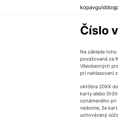
kopavgulddoq
Číslo 
Na základe toho 
považovaná za Ka
Všeobecných pravi
pri nahlasovaní z
októbra 20XX do
karty alebo Drži
oznámeného pri vy
vedomie, že kart
uchovávaný súčas