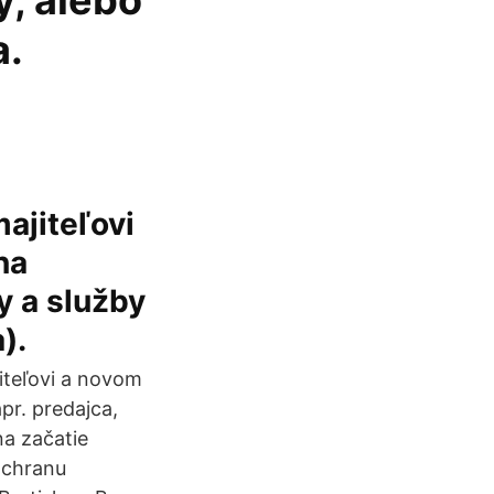
y, alebo
a.
ajiteľovi
na
y a služby
).
iteľovi a novom
pr. predajca,
na začatie
ochranu