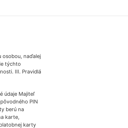
u osobou, naďalej
ie týchto
sti. III. Pravidlá
 údaje Majiteľ
od pôvodného PIN
ty berú na
a karte,
platobnej karty