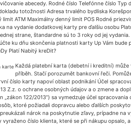
vičovanie abecedy. Rodné číslo Telefónne číslo Typ 
 dokladu totožnosti Adresa trvalého bydliska Korešp
 limit ATM Maximálny denný limit POS Rodné priezv
ka na vydanie dodatkovej karty pre ďalšiu osobu Plat
ednej strane, štandardne sú to 3 roky od jej vydania
účte ku dňu skončenia platnosti karty Up Vám bude
Dy Platí Nabitý kreDit?
Každá platební karta (debetní i kreditní) může
příběh. Stačí porozumět bankovní řeči. Pomůž
rvní číslo karty napoví oblast podnikání Účel spracov
13 Z.z. o ochrane osobných údajov a o zmene a dopl
en „zákon 122/2013“) sa vymedzuje účel spracovania
 osôb, ktoré požiadali dopravcu alebo ďalších poskyto
preukázali nárok na poskytnutie zľavy, prípadne na 
y vyraženo číslo klienta, které se při nákupu opsalo, 