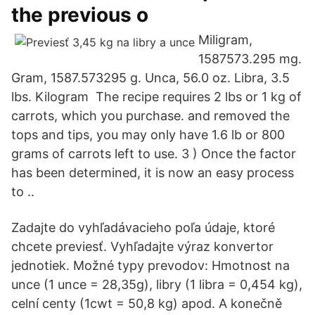
the previous o
Miligram,
1587573.295 mg.
Gram, 1587.573295 g. Unca, 56.0 oz. Libra, 3.5
lbs. Kilogram The recipe requires 2 lbs or 1 kg of
carrots, which you purchase. and removed the
tops and tips, you may only have 1.6 lb or 800
grams of carrots left to use. 3 ) Once the factor
has been determined, it is now an easy process
to ..
Zadajte do vyhľadávacieho poľa údaje, ktoré
chcete previesť. Vyhľadajte výraz konvertor
jednotiek. Možné typy prevodov: Hmotnost na
unce (1 unce = 28,35g), libry (1 libra = 0,454 kg),
celní centy (1cwt = 50,8 kg) apod. A konečně