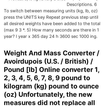
Descriptions. 6
To switch between measuring units (kg, lb, oz)
press the UNITS key Repeat previous step until
all desired weights have been added to the total
(max 9 3 *. 5) How many seconds are there in 1
year? I year x 365 day 24 h 3600 sec 1000 ing.
Weight And Mass Converter /
Avoirdupois (U.S. / British) /
Pound [lb] Online converter 1,
2, 3, 4, 5, 6, 7, 8, 9 pound to
kilogram (kg) pound to ounce
(oz) Unfortunately, the new
measures did not replace all