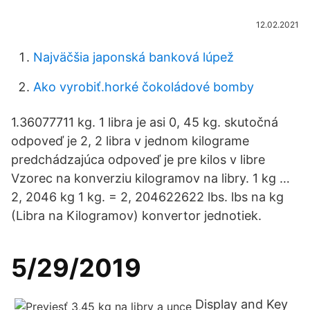
12.02.2021
Najväčšia japonská banková lúpež
Ako vyrobiť.horké čokoládové bomby
1.36077711 kg. 1 libra je asi 0, 45 kg. skutočná
odpoveď je 2, 2 libra v jednom kilograme
predchádzajúca odpoveď je pre kilos v libre
Vzorec na konverziu kilogramov na libry. 1 kg …
2, 2046 kg 1 kg. = 2, 204622622 lbs. lbs na kg
(Libra na Kilogramov) konvertor jednotiek.
5/29/2019
Display and Key