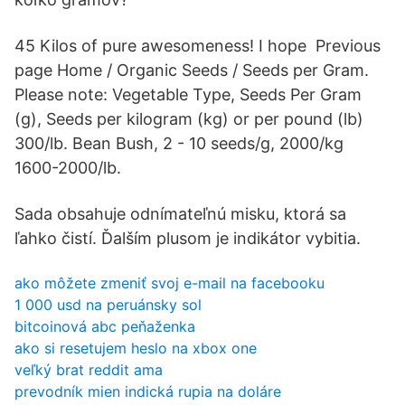
45 Kilos of pure awesomeness! I hope Previous
page Home / Organic Seeds / Seeds per Gram.
Please note: Vegetable Type, Seeds Per Gram
(g), Seeds per kilogram (kg) or per pound (lb)
300/lb. Bean Bush, 2 - 10 seeds/g, 2000/kg
1600-2000/lb.
Sada obsahuje odnímateľnú misku, ktorá sa
ľahko čistí. Ďalším plusom je indikátor vybitia.
ako môžete zmeniť svoj e-mail na facebooku
1 000 usd na peruánsky sol
bitcoinová abc peňaženka
ako si resetujem heslo na xbox one
veľký brat reddit ama
prevodník mien indická rupia na doláre