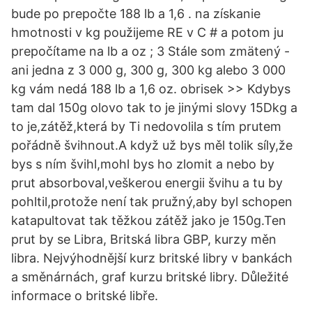
bude po prepočte 188 lb a 1,6 . na získanie
hmotnosti v kg použijeme RE v C # a potom ju
prepočítame na lb a oz ; 3 Stále som zmätený -
ani jedna z 3 000 g, 300 g, 300 kg alebo 3 000
kg vám nedá 188 lb a 1,6 oz. obrisek >> Kdybys
tam dal 150g olovo tak to je jinými slovy 15Dkg a
to je,zátěž,která by Ti nedovolila s tím prutem
pořádně švihnout.A když už bys měl tolik síly,že
bys s ním švihl,mohl bys ho zlomit a nebo by
prut absorboval,veškerou energii švihu a tu by
pohltil,protože není tak pružný,aby byl schopen
katapultovat tak těžkou zátěž jako je 150g.Ten
prut by se Libra, Britská libra GBP, kurzy měn
libra. Nejvýhodnější kurz britské libry v bankách
a směnárnách, graf kurzu britské libry. Důležité
informace o britské libře.