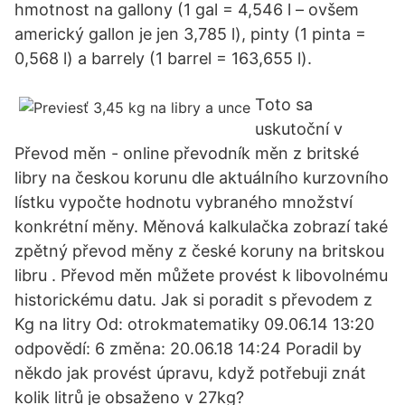
hmotnost na gallony (1 gal = 4,546 l – ovšem
americký gallon je jen 3,785 l), pinty (1 pinta =
0,568 l) a barrely (1 barrel = 163,655 l).
Toto sa
uskutoční v
Převod měn - online převodník měn z britské
libry na českou korunu dle aktuálního kurzovního
lístku vypočte hodnotu vybraného množství
konkrétní měny. Měnová kalkulačka zobrazí také
zpětný převod měny z české koruny na britskou
libru . Převod měn můžete provést k libovolnému
historickému datu. Jak si poradit s převodem z
Kg na litry Od: otrokmatematiky 09.06.14 13:20
odpovědí: 6 změna: 20.06.18 14:24 Poradil by
někdo jak provést úpravu, když potřebuji znát
kolik litrů je obsaženo v 27kg?