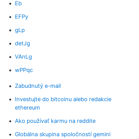
Eb
EFPy
gLp
detJg
VAnLg
wPPqc
Zabudnutý e-mail
Investujte do bitcoinu alebo redakcie
ethereum
Ako používať karmu na reddite
Globálna skupina spoločností gemini