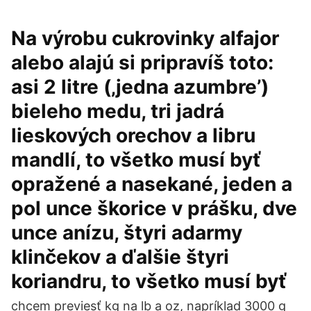
Na výrobu cukrovinky alfajor
alebo alajú si pripravíš toto:
asi 2 litre (‚jedna azumbre’)
bieleho medu, tri jadrá
lieskových orechov a libru
mandlí, to všetko musí byť
opražené a nasekané, jeden a
pol unce škorice v prášku, dve
unce anízu, štyri adarmy
klinčekov a ďalšie štyri
koriandru, to všetko musí byť
chcem previesť kg na lb a oz, napríklad 3000 g