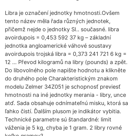
Libra je označení jednotky hmotnosti.Ovšem
tento název měla řada různých jednotek,
přičemž nejde o jednotky SI.. současné. libra
avoirdupois = 0,453 592 37 kg – základní
jednotka angloamerické váhové soustavy
avoirdupois trojská libra = 0,373 241 721 6 kg =
12 … Převod kilogramů na libry (pounds) a zpět.
Do libovolného pole napište hodnotu a klikněte
do druhého pole Charakteristickým znakom
modelu Zelmer 34Z051 je schopnosť previesť
hmotnosti na iné jednotky merania - libry, unce
atď. Sada obsahuje odnímateľnú misku, ktorá sa
ľahko čistí. Ďalším plusom je indikátor vybitia.
Technické parametre sú štandardné: limit
váženia je 5 kg, chyba je 1 gram. 2 libry rovné
koľko gramov?