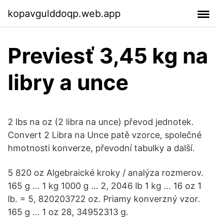
kopavgulddoqp.web.app
Previesť 3,45 kg na
libry a unce
2 lbs na oz (2 libra na unce) převod jednotek.
Convert 2 Libra na Unce patě vzorce, společné
hmotnosti konverze, převodní tabulky a další.
5 820 oz Algebraické kroky / analýza rozmerov.
165 g … 1 kg 1000 g … 2, 2046 lb 1 kg … 16 oz 1
lb. = 5, 820203722 oz. Priamy konverzný vzor.
165 g … 1 oz 28, 34952313 g.