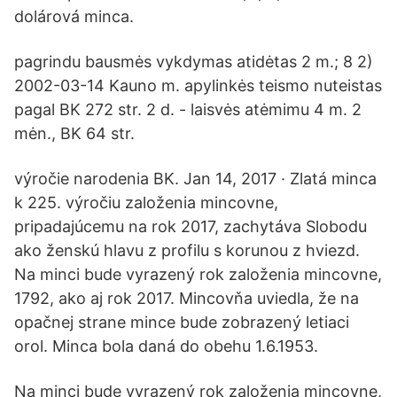
dolárová minca.
pagrindu bausmės vykdymas atidėtas 2 m.; 8 2)
2002-03-14 Kauno m. apylinkės teismo nuteistas
pagal BK 272 str. 2 d. - laisvės atėmimu 4 m. 2
mėn., BK 64 str.
výročie narodenia BK. Jan 14, 2017 · Zlatá minca
k 225. výročiu založenia mincovne,
pripadajúcemu na rok 2017, zachytáva Slobodu
ako ženskú hlavu z profilu s korunou z hviezd.
Na minci bude vyrazený rok založenia mincovne,
1792, ako aj rok 2017. Mincovňa uviedla, že na
opačnej strane mince bude zobrazený letiaci
orol. Minca bola daná do obehu 1.6.1953.
Na minci bude vyrazený rok založenia mincovne,