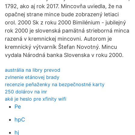
1792, ako aj rok 2017. Mincovňa uviedla, že na
opačnej strane mince bude zobrazený letiaci
orol. 2000 Sk z roku 2000 Bimilénium - jubilejný
rok 2000 je slovenská pamätná strieborná minca
razená v kremnickej mincovni. Autorom je
kremnický výtvarník Štefan Novotný. Mincu
vydala Národná banka Slovenska v roku 2000.
austrália na libry prevod
zvlnenie etánovej brady
recenzie peňaženky na bezpečnostné karty
250 dolárov na inr
aké je heslo pre xfinity wifi
Pe
hpC
hj