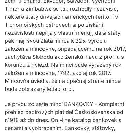
zemí (Panama, Ekvádor, Salvador, Východní
Timor a Zimbabwe se tak rozhodly nezávisle,
některé státy dřívějších amerických teritorií v
Tichomořských ostrovech si po získání
nezávislosti nepřijaly vlastní měnu), další státy
pak mají svou Zlatá minca k 225. výročiu
založenia mincovne, pripadajúcemu na rok 2017,
zachytáva Slobodu ako ženskú hlavu z profilu s
korunou z hviezd. Na minci bude vyrazený rok
založenia mincovne, 1792, ako aj rok 2017.
Mincovňa uviedla, že na opačnej strane mince
bude zobrazený letiaci orol.
Je prvou zo série mincí BANKOVKY - Kompletní
přehled papírových platidel Československa od
r.1918 až do dnes. On -line katalog bankovek s
cenami a vyobrazením. Bankovky, státovky,