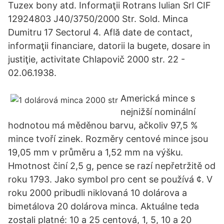
Tuzex bony atd. Informaţii Rotrans Iulian Srl CIF
12924803 J40/3750/2000 Str. Sold. Minca
Dumitru 17 Sectorul 4. Află date de contact,
informaţii financiare, datorii la bugete, dosare in
justiţie, activitate Chlapovič 2000 str. 22 -
02.06.1938.
Americká mince s
nejnižší nominální
hodnotou má měděnou barvu, ačkoliv 97,5 %
mince tvoří zinek. Rozměry centové mince jsou
19,05 mm v průměru a 1,52 mm na výšku.
Hmotnost činí 2,5 g, pence se razí nepřetržitě od
roku 1793. Jako symbol pro cent se používá ¢. V
roku 2000 pribudli niklovaná 10 dolárova a
bimetálova 20 dolárova minca. Aktuálne teda
zostali platné: 10 a 25 centová, 1, 5, 10 a 20