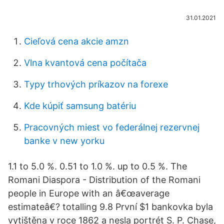
31.01.2021
Cieľová cena akcie amzn
Vlna kvantová cena počítača
Typy trhových príkazov na forexe
Kde kúpiť samsung batériu
Pracovných miest vo federálnej rezervnej
banke v new yorku
1.1 to 5.0 %. 0.51 to 1.0 %. up to 0.5 %. The
Romani Diaspora - Distribution of the Romani
people in Europe with an â€œaverage
estimateâ€? totalling 9.8 První $1 bankovka byla
vytištěna v roce 1862 a nesla portrét S. P. Chase,