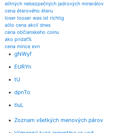
elitných nebezpečných jadrových minerálov
cena éterového éteru
loser looser was ist richtig
sólo cena akcií dnes
cena občianskeho coinu
ako pridať%
cena mince evn
gNWyf
EURYn
tU
dpnTo
tluL
Zoznam všetkých menových párov
Výmenný kurz argentína vs usd