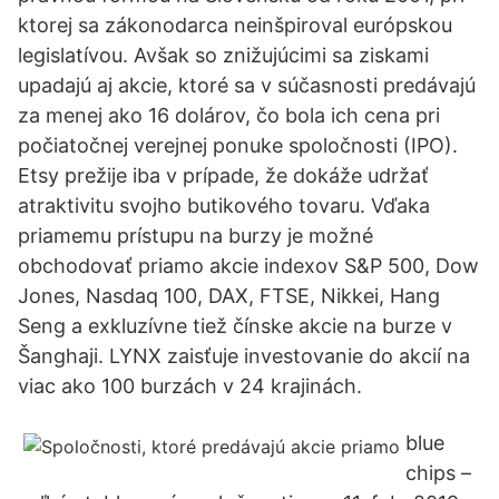
ktorej sa zákonodarca neinšpiroval európskou
legislatívou. Avšak so znižujúcimi sa ziskami
upadajú aj akcie, ktoré sa v súčasnosti predávajú
za menej ako 16 dolárov, čo bola ich cena pri
počiatočnej verejnej ponuke spoločnosti (IPO).
Etsy prežije iba v prípade, že dokáže udržať
atraktivitu svojho butikového tovaru. Vďaka
priamemu prístupu na burzy je možné
obchodovať priamo akcie indexov S&P 500, Dow
Jones, Nasdaq 100, DAX, FTSE, Nikkei, Hang
Seng a exkluzívne tiež čínske akcie na burze v
Šanghaji. LYNX zaisťuje investovanie do akcií na
viac ako 100 burzách v 24 krajinách.
blue
chips –