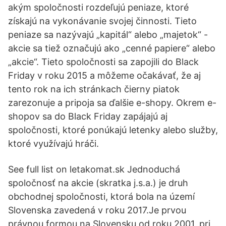
akým spoločnosti rozdeľujú peniaze, ktoré
získajú na vykonávanie svojej činnosti. Tieto
peniaze sa nazývajú „kapitál“ alebo „majetok“ -
akcie sa tiež označujú ako „cenné papiere“ alebo
„akcie“. Tieto spoločnosti sa zapojili do Black
Friday v roku 2015 a môžeme očakávať, že aj
tento rok na ich stránkach čierny piatok
zarezonuje a pripoja sa ďalšie e-shopy. Okrem e-
shopov sa do Black Friday zapájajú aj
spoločnosti, ktoré ponúkajú letenky alebo služby,
ktoré využívajú hráči.
See full list on letakomat.sk Jednoduchá
spoločnosť na akcie (skratka j.s.a.) je druh
obchodnej spoločnosti, ktorá bola na území
Slovenska zavedená v roku 2017.Je prvou
právnou formou na Slovensku od roku 2001, pri