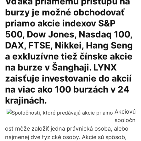
Vďaka priamemu prístupu na
burzy je možné obchodovať
priamo akcie indexov S&P
500, Dow Jones, Nasdaq 100,
DAX, FTSE, Nikkei, Hang Seng
a exkluzívne tiež čínske akcie
na burze v Šanghaji. LYNX
zaisťuje investovanie do akcií
na viac ako 100 burzách v 24
krajinách.
Akciovú
spoločn
osť môže založiť jedna právnická osoba, alebo
najmenej dve fyzické osoby. Akcie sú spôsob,