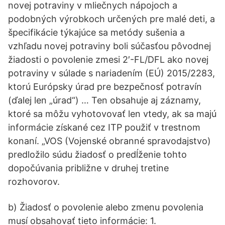
novej potraviny v mliečnych nápojoch a
podobných výrobkoch určených pre malé deti, a
špecifikácie týkajúce sa metódy sušenia a
vzhľadu novej potraviny boli súčasťou pôvodnej
žiadosti o povolenie zmesi 2′-FL/DFL ako novej
potraviny v súlade s nariadením (EÚ) 2015/2283,
ktorú Európsky úrad pre bezpečnosť potravín
(ďalej len „úrad“) … Ten obsahuje aj záznamy,
ktoré sa môžu vyhotovovať len vtedy, ak sa majú
informácie získané cez ITP použiť v trestnom
konaní. „VOS (Vojenské obranné spravodajstvo)
predložilo súdu žiadosť o predĺženie tohto
dopočúvania približne v druhej tretine
rozhovorov.
b) Žiadosť o povolenie alebo zmenu povolenia
musí obsahovať tieto informácie: 1.