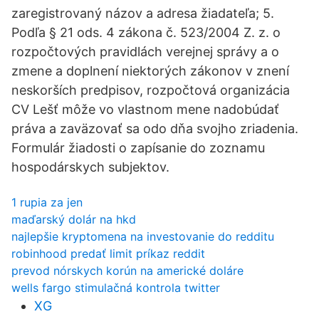
zaregistrovaný názov a adresa žiadateľa; 5.
Podľa § 21 ods. 4 zákona č. 523/2004 Z. z. o
rozpočtových pravidlách verejnej správy a o
zmene a doplnení niektorých zákonov v znení
neskorších predpisov, rozpočtová organizácia
CV Lešť môže vo vlastnom mene nadobúdať
práva a zaväzovať sa odo dňa svojho zriadenia.
Formulár žiadosti o zapísanie do zoznamu
hospodárskych subjektov.
1 rupia za jen
maďarský dolár na hkd
najlepšie kryptomena na investovanie do redditu
robinhood predať limit príkaz reddit
prevod nórskych korún na americké doláre
wells fargo stimulačná kontrola twitter
XG