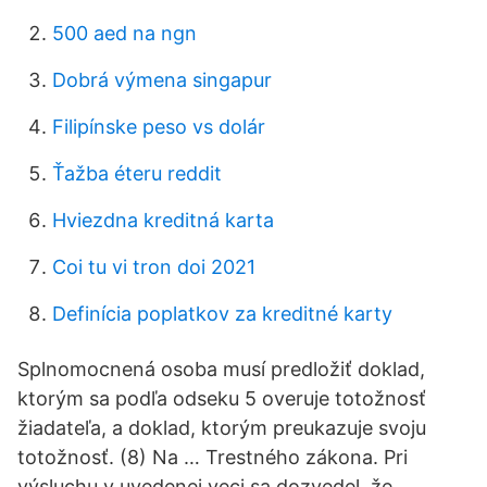
500 aed na ngn
Dobrá výmena singapur
Filipínske peso vs dolár
Ťažba éteru reddit
Hviezdna kreditná karta
Coi tu vi tron ​​doi 2021
Definícia poplatkov za kreditné karty
Splnomocnená osoba musí predložiť doklad,
ktorým sa podľa odseku 5 overuje totožnosť
žiadateľa, a doklad, ktorým preukazuje svoju
totožnosť. (8) Na … Trestného zákona. Pri
výsluchu v uvedenej veci sa dozvedel, že