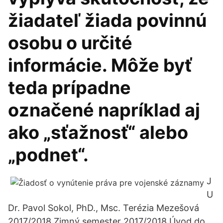
žiadateľ žiada povinnú
osobu o určité
informácie. Môže byť
teda prípadne
označené napríklad aj
ako „sťažnosť“ alebo
„podnet“.
J
U
Dr. Pavol Sokol, PhD., Msc. Terézia Mezešová
2017/2018 Zimný semester 2017/2018 Úvod do