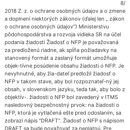
8/
2018 Z. z. o ochrane osobných údajov a o zmene
a doplnení niektorých zákonov (ďalej len „ zákon
o ochrane osobných údajov“) Ministerstvu
pôdohospodárstva a rozvoja vidieka SR na účel
podania žiadosti Žiadosť o NFP je považovaná
za predloženú riadne, ak spĺňa požiadavky na
stanovený formát a zaslaný formát umožňuje
objek-tívne posúdenie obsahu žiadosti o NFP. Je
nevyhnutné, aby žia-dateľ predložil žiadosť o
NFP v takom stave, aby bol rozpoznateľ-ný jej
obsah, v slovenskom jazyku, teda tak, aby bolo z
objektív-. žiadosti o NFP bol zavedený v ITMS
nasledovný bezpečnostný prvok: na žiadosti o
NFP, ktorá je vytlačená ešte pred odoslaním, sa
zobrazí nápis "DRAFT". Žiadosť o NFP s nápisom
DRAFT sa bude považovať za neplatnú. Pre