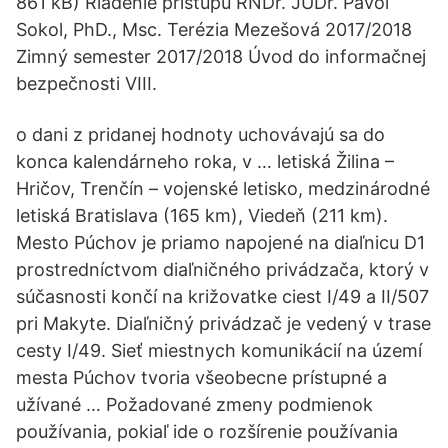
861 kB) Riadenie prístupu RNDr. JUDr. Pavol
Sokol, PhD., Msc. Terézia Mezešová 2017/2018
Zimný semester 2017/2018 Úvod do informačnej
bezpečnosti VIII.
o dani z pridanej hodnoty uchovávajú sa do
konca kalendárneho roka, v … letiská Žilina –
Hričov, Trenčín – vojenské letisko, medzinárodné
letiská Bratislava (165 km), Viedeň (211 km).
Mesto Púchov je priamo napojené na diaľnicu D1
prostredníctvom diaľničného privádzača, ktorý v
súčasnosti končí na križovatke ciest I/49 a II/507
pri Makyte. Diaľničný privádzač je vedený v trase
cesty I/49. Sieť miestnych komunikácií na území
mesta Púchov tvoria všeobecne prístupné a
užívané … Požadované zmeny podmienok
používania, pokiaľ ide o rozšírenie používania