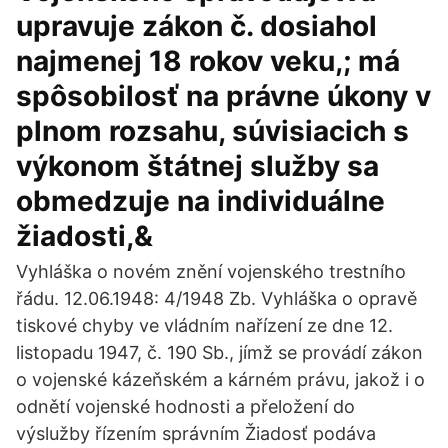
upravuje zákon č. dosiahol
najmenej 18 rokov veku,; má
spôsobilosť na právne úkony v
plnom rozsahu, súvisiacich s
výkonom štátnej služby sa
obmedzuje na individuálne
žiadosti,&
Vyhláška o novém znění vojenského trestního
řádu. 12.06.1948: 4/1948 Zb. Vyhláška o opravě
tiskové chyby ve vládním nařízení ze dne 12.
listopadu 1947, č. 190 Sb., jímž se provádí zákon
o vojenské kázeňském a kárném právu, jakož i o
odnětí vojenské hodnosti a přeložení do
výslužby řízením správním Žiadosť podáva